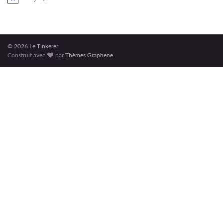
Notice
© 2026 Le Tinkerer.
Construit avec
par
Thèmes Graphene
.