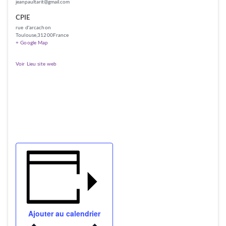
jeanpaultarit@gmail.com
CPIE
rue d'arcachon
Toulouse
,
31200
France
+ Google Map
Voir Lieu site web
Ajouter au calendrier